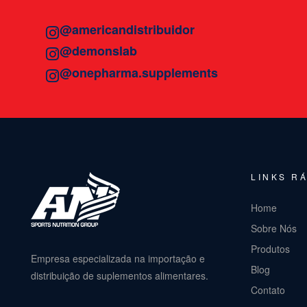
@americandistribuidor
@demonslab
@onepharma.supplements
LINKS R
Home
Sobre Nós
Produtos
Empresa especializada na importação e
Blog
distribuição de suplementos alimentares.
Contato