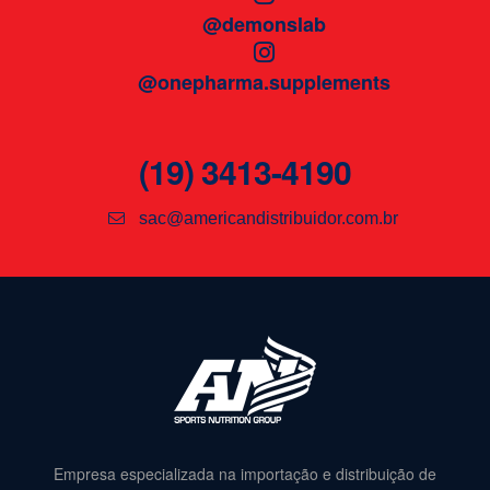
@demonslab
@onepharma.supplements
(19) 3413-4190
sac@americandistribuidor.com.br
Empresa especializada na importação e distribuição de