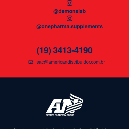
@demonslab
@onepharma.supplements
(19) 3413-4190
sac@americandistribuidor.com.br