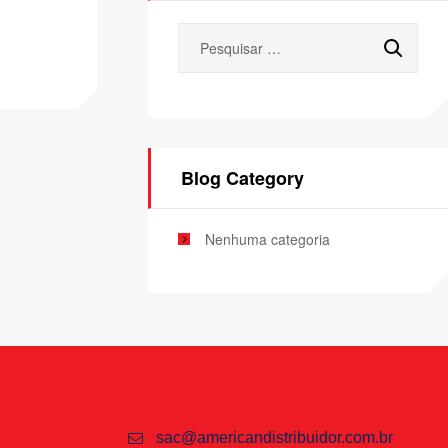
Blog Category
Nenhuma categoria
sac@americandistribuidor.com.br