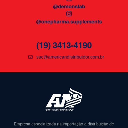
@demonslab
@onepharma.supplements
(19) 3413-4190
sac@americandistribuidor.com.br
Empresa especializada na importação e distribuição de