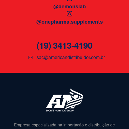
@demonslab
@onepharma.supplements
(19) 3413-4190
sac@americandistribuidor.com.br
Empresa especializada na importação e distribuição de