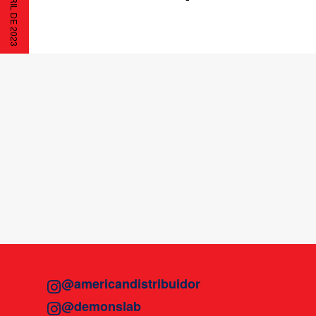
4 DE ABRIL DE 2023
@americandistribuidor
@demonslab