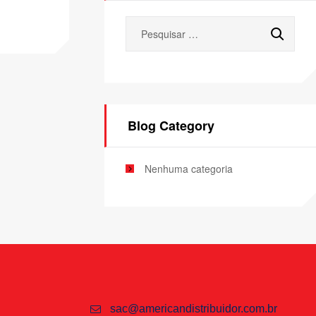
Blog Category
Nenhuma categoria
sac@americandistribuidor.com.br