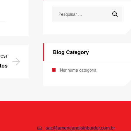
Blog Category
POST
tos
Nenhuma categoria
sac@americandistribuidor.com.br