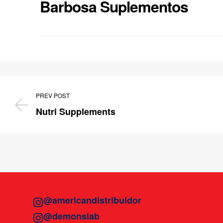
Barbosa Suplementos
PREV POST
Nutri Supplements
@americandistribuidor
@demonslab