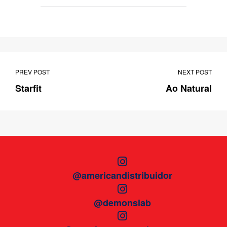
PREV POST
NEXT POST
Starfit
Ao Natural
@americandistribuidor
@demonslab