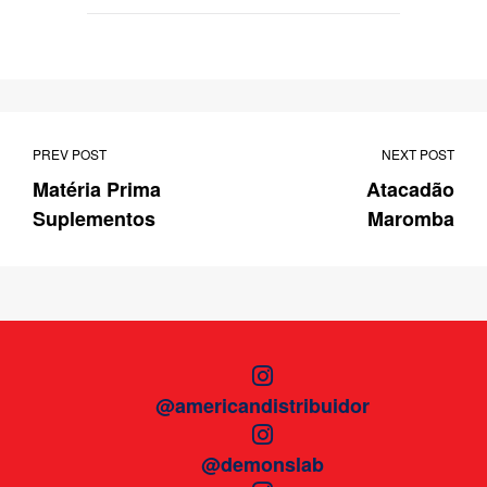
PREV POST
NEXT POST
Matéria Prima
Atacadão
Suplementos
Maromba
@americandistribuidor
@demonslab