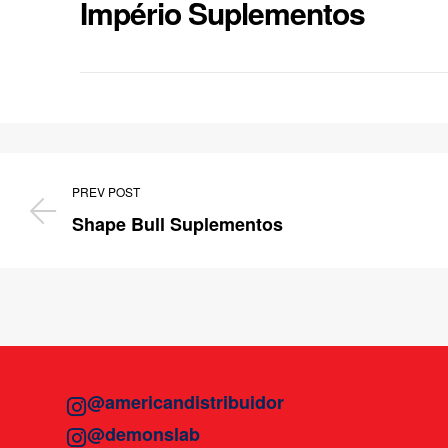
Império Suplementos
PREV POST
Shape Bull Suplementos
@americandistribuidor
@demonslab