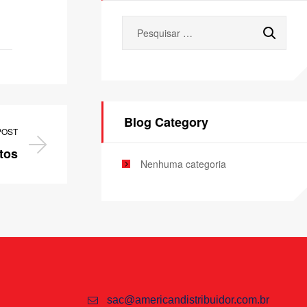
Blog Category
POST
tos
Nenhuma categoria
sac@americandistribuidor.com.br