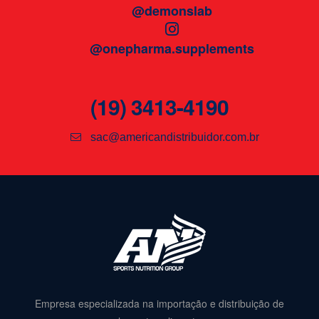
@demonslab
@onepharma.supplements
(19) 3413-4190
sac@americandistribuidor.com.br
Empresa especializada na importação e distribuição de