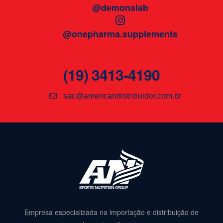
@demonslab
@onepharma.supplements
(19) 3413-4190
sac@americandistribuidor.com.br
Empresa especializada na importação e distribuição de