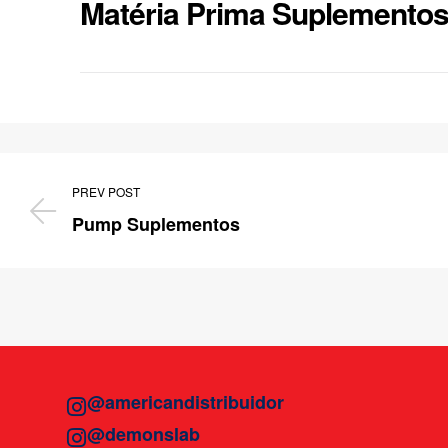
Matéria Prima Suplemento
PREV POST
Pump Suplementos
@americandistribuidor
@demonslab