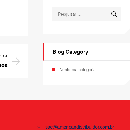
Blog Category
POST
tos
Nenhuma categoria
sac@americandistribuidor.com.br