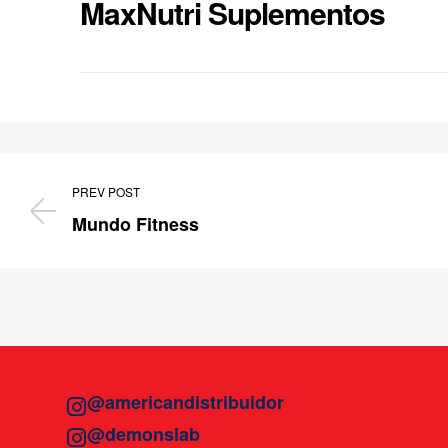
MaxNutri Suplementos
PREV POST
Mundo Fitness
@americandistribuidor
@demonslab