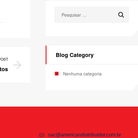
Blog Category
POST
tos
Nenhuma categoria
sac@americandistribuidor.com.br