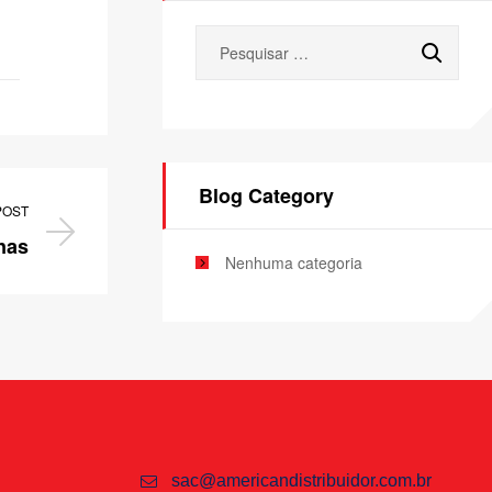
Blog Category
POST
nas
Nenhuma categoria
sac@americandistribuidor.com.br