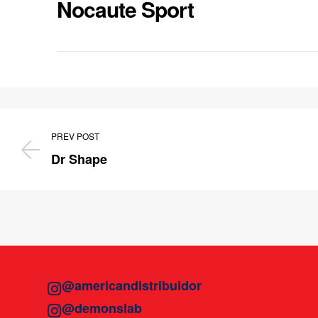
Nocaute Sport
PREV POST
Dr Shape
@americandistribuidor
@demonslab