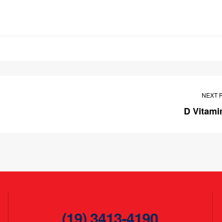
NEXT 
D Vitami
(19) 3413-4190