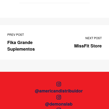
PREV POST
NEXT POST
Fika Grande
MissFit Store
Suplementos
@americandistribuidor
@demonslab