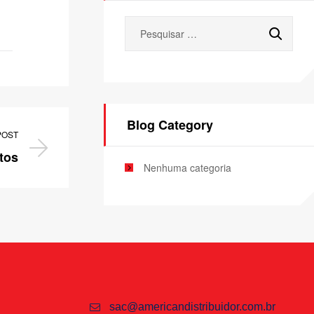
Blog Category
POST
tos
Nenhuma categoria
sac@americandistribuidor.com.br