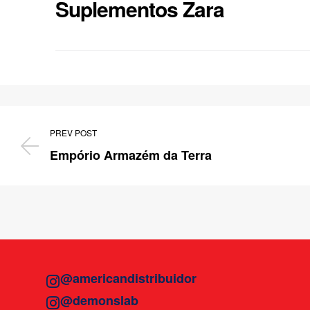
Suplementos Zara
PREV POST
Empório Armazém da Terra
@americandistribuidor
@demonslab