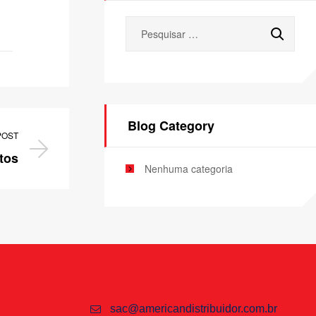
Blog Category
POST
tos
Nenhuma categoria
sac@americandistribuidor.com.br