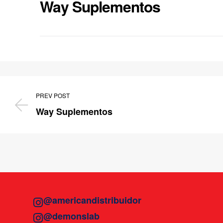
Way Suplementos
PREV POST
Way Suplementos
@americandistribuidor
@demonslab