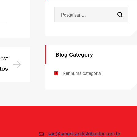
Blog Category
POST
tos
Nenhuma categoria
sac@americandistribuidor.com.br