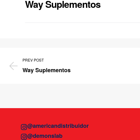
Way Suplementos
PREV POST
Way Suplementos
@americandistribuidor
@demonslab